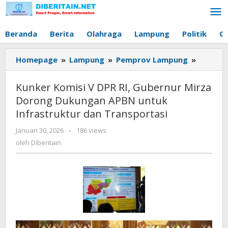
Lewati
ke
konten
Beranda
Berita
Olahraga
Lampung
Politik
O
Homepage
»
Lampung
»
Pemprov Lampung
»
Kunker
Komisi
V
Kunker Komisi V DPR RI, Gubernur Mirza
DPR
Dorong Dukungan APBN untuk
RI,
Infrastruktur dan Transportasi
Gubern
Mirza
Januari 30, 2026
oleh
-
186 views
Dorong
Diberitain
oleh
Diberitain
Dukung
APBN
untuk
Infrast
dan
Transpo