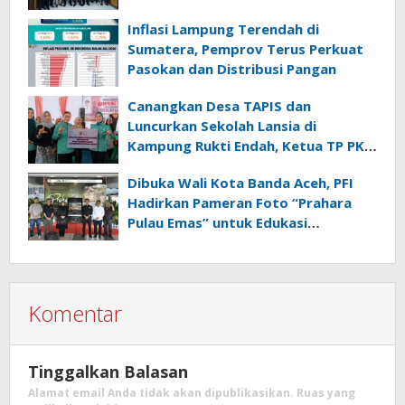
Inflasi Lampung Terendah di
Sumatera, Pemprov Terus Perkuat
Pasokan dan Distribusi Pangan
Canangkan Desa TAPIS dan
Luncurkan Sekolah Lansia di
Kampung Rukti Endah, Ketua TP PKK
Lampung Dorong Pembangunan
Dibuka Wali Kota Banda Aceh, PFI
SDM Dimulai dari Desa
Hadirkan Pameran Foto “Prahara
Pulau Emas” untuk Edukasi
Kebencanaan
Komentar
Tinggalkan Balasan
Alamat email Anda tidak akan dipublikasikan.
Ruas yang