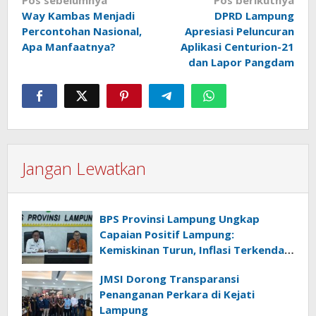
Navigasi
Way Kambas Menjadi
DPRD Lampung
pos
Percontohan Nasional,
Apresiasi Peluncuran
Apa Manfaatnya?
Aplikasi Centurion-21
dan Lapor Pangdam
Jangan Lewatkan
BPS Provinsi Lampung Ungkap
Capaian Positif Lampung:
Kemiskinan Turun, Inflasi Terkendali,
Ekonomi Terus Tumbuh
JMSI Dorong Transparansi
Penanganan Perkara di Kejati
Lampung