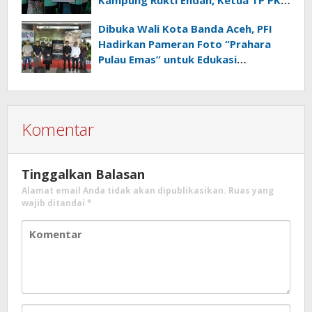
Kampung Rukti Endah, Ketua TP PKK
Lampung Dorong Pembangunan
Dibuka Wali Kota Banda Aceh, PFI
SDM Dimulai dari Desa
Hadirkan Pameran Foto “Prahara
Pulau Emas” untuk Edukasi
Kebencanaan
Komentar
Tinggalkan Balasan
Alamat email Anda tidak akan dipublikasikan.
Ruas yang
wajib ditandai
*