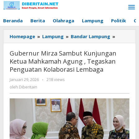
Lewati
ke
konten
Beranda
Berita
Olahraga
Lampung
Politik
O
Homepage
»
Lampung
»
Bandar Lampung
»
Gubernur
Mirza
Sambut
Gubernur Mirza Sambut Kunjungan
Kunjunga
Ketua Mahkamah Agung , Tegaskan
Ketua
Penguatan Kolaborasi Lembaga
Mahkama
Agung
Januari 29, 2026
oleh
-
218 views
,
Diberitain
oleh
Diberitain
Tegaskan
Penguata
Kolaboras
Lembaga