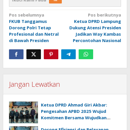
Navigasi
Pos sebelumnya
Pos berikutnya
FKUB Tanggamus
Ketua DPRD Lampung
pos
Dorong Polri Tetap
Dukung Atensi Presiden
Profesional dan Netral
Jadikan Way Kambas
di Bawah Presiden
Percontohan Nasional
Jangan Lewatkan
Ketua DPRD Ahmad Giri Akbar:
Pengesahan APBD 2025 Wujud
Komitmen Bersama Wujudkan
Lampung Sejahtera
Dorong Efisiensi dan Pelayanan,