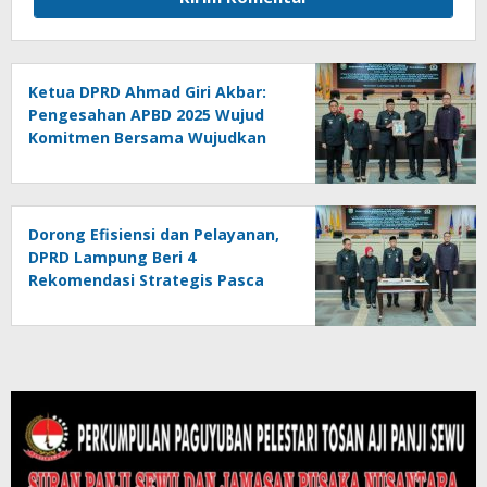
Ketua DPRD Ahmad Giri Akbar:
Pengesahan APBD 2025 Wujud
Komitmen Bersama Wujudkan
Lampung Sejahtera
Dorong Efisiensi dan Pelayanan,
DPRD Lampung Beri 4
Rekomendasi Strategis Pasca
Pengesahan APBD 2025