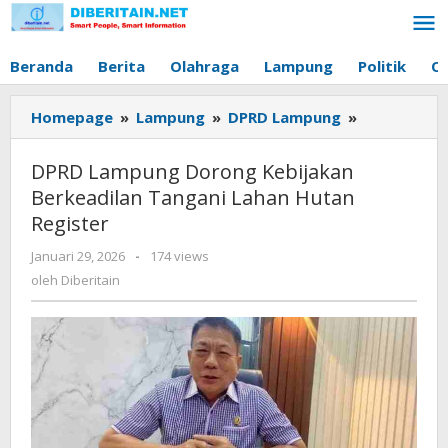
Lewati
ke
konten
Beranda
Berita
Olahraga
Lampung
Politik
O
Homepage
»
Lampung
»
DPRD Lampung
»
DPRD
Lampung
Dorong
DPRD Lampung Dorong Kebijakan
Kebijakan
Berkeadilan Tangani Lahan Hutan
Berkeadila
Register
Tangani
Lahan
Januari 29, 2026
oleh
-
174 views
Hutan
Diberitain
oleh
Diberitain
Register