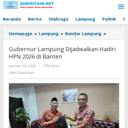
Lewati
ke
konten
Beranda
Berita
Olahraga
Lampung
Politik
O
Homepage
»
Lampung
»
Bandar Lampung
»
Gubernur
Lampung
Dijadwal
Gubernur Lampung Dijadwalkan Hadiri
Hadiri
HPN 2026 di Banten
HPN
2026
Januari 24, 2026
oleh
-
178 views
di
Diberitain
oleh
Diberitain
Banten