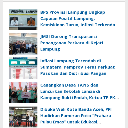
BPS Provinsi Lampung Ungkap
Capaian Positif Lampung:
Kemiskinan Turun, Inflasi Terkendali,
Ekonomi Terus Tumbuh
JMSI Dorong Transparansi
Penanganan Perkara di Kejati
Lampung
Inflasi Lampung Terendah di
Sumatera, Pemprov Terus Perkuat
Pasokan dan Distribusi Pangan
Canangkan Desa TAPIS dan
Luncurkan Sekolah Lansia di
Kampung Rukti Endah, Ketua TP PKK
Lampung Dorong Pembangunan
Dibuka Wali Kota Banda Aceh, PFI
SDM Dimulai dari Desa
Hadirkan Pameran Foto “Prahara
Pulau Emas” untuk Edukasi