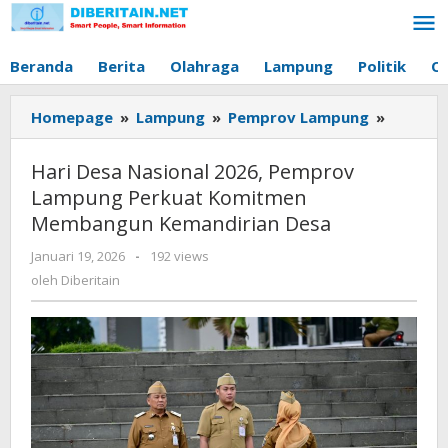
Lewati
ke
konten
Beranda
Berita
Olahraga
Lampung
Politik
O
Homepage
»
Lampung
»
Pemprov Lampung
»
Hari
Desa
Nasiona
Hari Desa Nasional 2026, Pemprov
2026,
Lampung Perkuat Komitmen
Pempro
Membangun Kemandirian Desa
Lampun
Perkuat
Januari 19, 2026
oleh
-
192 views
Komitm
Diberitain
oleh
Diberitain
Memba
Kemandi
Desa