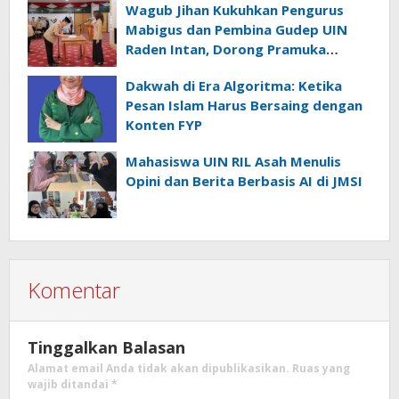
Wagub Jihan Kukuhkan Pengurus
Mabigus dan Pembina Gudep UIN
Raden Intan, Dorong Pramuka
Perkuat Karakter Generasi Muda
Dakwah di Era Algoritma: Ketika
Pesan Islam Harus Bersaing dengan
Konten FYP
Mahasiswa UIN RIL Asah Menulis
Opini dan Berita Berbasis AI di JMSI
Komentar
Tinggalkan Balasan
Alamat email Anda tidak akan dipublikasikan.
Ruas yang
wajib ditandai
*