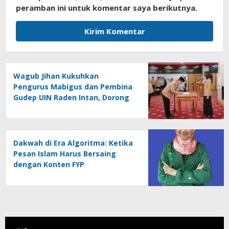
peramban ini untuk komentar saya berikutnya.
Wagub Jihan Kukuhkan
Pengurus Mabigus dan Pembina
Gudep UIN Raden Intan, Dorong
Pramuka Perkuat Karakter
Generasi Muda
Dakwah di Era Algoritma: Ketika
Pesan Islam Harus Bersaing
dengan Konten FYP