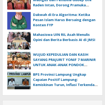
Raden Intan, Dorong Pramuka
Perkuat Karakter Generasi Muda
Dakwah di Era Algoritma: Ketika
Pesan Islam Harus Bersaing dengan
Konten FYP
Mahasiswa UIN RIL Asah Menulis
Opini dan Berita Berbasis AI di JMSI
WUJUD KEPEDULIAN DAN KASIH
SAYANG PRAJURIT YONIF 7 MARINIR
UNTUK ANAK-ANAK PONDOK
PESANTREN NURUL HUDA
BPS Provinsi Lampung Ungkap
Capaian Positif Lampung:
Kemiskinan Turun, Inflasi Terkendali,
Ekonomi Terus Tumbuh