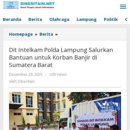
Lewati
ke
konten
Beranda
Berita
Olahraga
Lampung
Politik
O
Homepage
»
Berita
»
Dit
Intelkam
Polda
Dit Intelkam Polda Lampung Salurkan
Lampung
Bantuan untuk Korban Banjir di
Salurkan
Sumatera Barat
Bantuan
untuk
Desember 29, 2025
oleh
-
209 views
Korban
Diberitain
oleh
Diberitain
Banjir
di
Sumatera
Barat