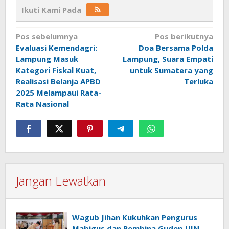
Ikuti Kami Pada
Navigasi
Pos sebelumnya
Pos berikutnya
Evaluasi Kemendagri:
Doa Bersama Polda
pos
Lampung Masuk
Lampung, Suara Empati
Kategori Fiskal Kuat,
untuk Sumatera yang
Realisasi Belanja APBD
Terluka
2025 Melampaui Rata-
Rata Nasional
Jangan Lewatkan
Wagub Jihan Kukuhkan Pengurus
Mabigus dan Pembina Gudep UIN