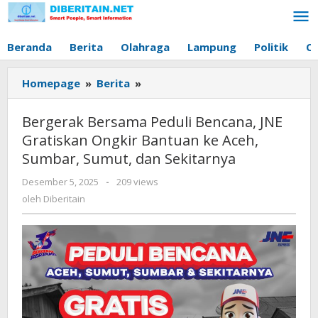
Lewati
ke
konten
Beranda
Berita
Olahraga
Lampung
Politik
O
Homepage
»
Berita
»
Bergerak
Bersama
Peduli
Bergerak Bersama Peduli Bencana, JNE
Bencana,
Gratiskan Ongkir Bantuan ke Aceh,
JNE
Sumbar, Sumut, dan Sekitarnya
Gratiskan
Ongkir
Desember 5, 2025
oleh
-
209 views
Bantuan
Diberitain
oleh
Diberitain
ke
Aceh,
Sumbar,
Sumut,
dan
Sekitarnya