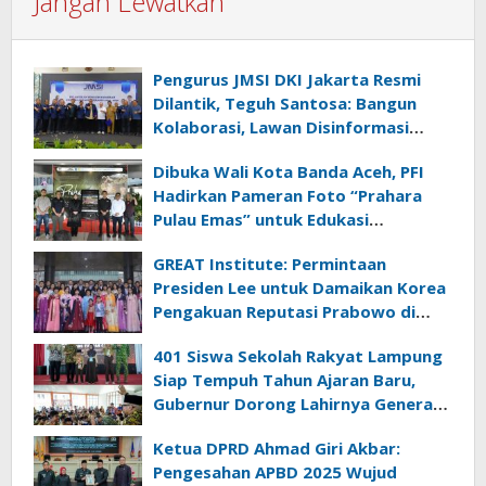
Jangan Lewatkan
Pengurus JMSI DKI Jakarta Resmi
Dilantik, Teguh Santosa: Bangun
Kolaborasi, Lawan Disinformasi
dengan Jurnalisme Berkualitas
Dibuka Wali Kota Banda Aceh, PFI
Hadirkan Pameran Foto “Prahara
Pulau Emas” untuk Edukasi
Kebencanaan
GREAT Institute: Permintaan
Presiden Lee untuk Damaikan Korea
Pengakuan Reputasi Prabowo di
Panggung Global
401 Siswa Sekolah Rakyat Lampung
Siap Tempuh Tahun Ajaran Baru,
Gubernur Dorong Lahirnya Generasi
Emas
Ketua DPRD Ahmad Giri Akbar:
Pengesahan APBD 2025 Wujud