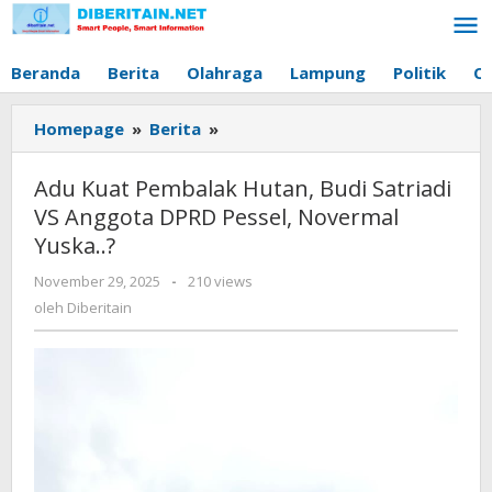
Lewati
ke
konten
Beranda
Berita
Olahraga
Lampung
Politik
O
Homepage
»
Berita
»
Adu
Kuat
Pembalak
Adu Kuat Pembalak Hutan, Budi Satriadi
Hutan,
VS Anggota DPRD Pessel, Novermal
Budi
Yuska..?
Satriadi
VS
November 29, 2025
oleh
-
210 views
Anggota
Diberitain
oleh
Diberitain
DPRD
Pessel,
Novermal
Yuska..?