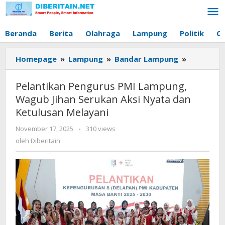
Lewati
ke
konten
Beranda
Berita
Olahraga
Lampung
Politik
O
Homepage
»
Lampung
»
Bandar Lampung
»
Pelantika
Pengurus
PMI
Pelantikan Pengurus PMI Lampung,
Lampung,
Wagub Jihan Serukan Aksi Nyata dan
Wagub
Ketulusan Melayani
Jihan
Serukan
November 17, 2025
oleh
-
310 views
Aksi
Diberitain
oleh
Diberitain
Nyata
dan
Ketulusa
Melayani