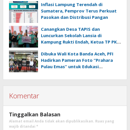
Inflasi Lampung Terendah di
Sumatera, Pemprov Terus Perkuat
Pasokan dan Distribusi Pangan
Canangkan Desa TAPIS dan
Luncurkan Sekolah Lansia di
Kampung Rukti Endah, Ketua TP PKK
Lampung Dorong Pembangunan
Dibuka Wali Kota Banda Aceh, PFI
SDM Dimulai dari Desa
Hadirkan Pameran Foto “Prahara
Pulau Emas” untuk Edukasi
Kebencanaan
Komentar
Tinggalkan Balasan
Alamat email Anda tidak akan dipublikasikan.
Ruas yang
wajib ditandai
*