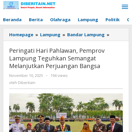
Lewati
ke
konten
Beranda
Berita
Olahraga
Lampung
Politik
O
Homepage
»
Lampung
»
Bandar Lampung
»
Peringati
Hari
Pahlawan
Peringati Hari Pahlawan, Pemprov
Pemprov
Lampung Teguhkan Semangat
Lampung
Melanjutkan Perjuangan Bangsa
Teguhkan
Semanga
November 10, 2025
oleh
-
194 views
Melanjut
Diberitain
oleh
Diberitain
Perjuang
Bangsa