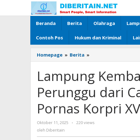
Lewati
ke
konten
Beranda
Berita
Olahraga
Lamp
Contoh Pos
Hukum dan Kriminal
La
Homepage
»
Berita
»
Lampung
Kembali
Raih
Lampung Kembali
Medali
Perunggu
Perunggu dari C
dari
Cabang
Pornas Korpri XV
Renang
di
Pornas
Oktober 11, 2025
oleh
-
220 views
Korpri
Diberitain
oleh
Diberitain
XVII
2025