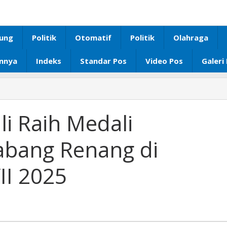
ung
Politik
Otomatif
Politik
Olahraga
innya
Indeks
Standar Pos
Video Pos
Galeri
 Raih Medali
abang Renang di
II 2025