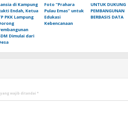
Lansia di Kampung
Foto “Prahara
UNTUK DUKUNG
Rukti Endah, Ketua
Pulau Emas” untuk
PEMBANGUNAN
TP PKK Lampung
Edukasi
BERBASIS DATA
Dorong
Kebencanaan
Pembangunan
SDM Dimulai dari
Desa
 yang wajib ditandai
*