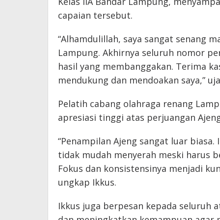
Kelas IIA Bandar Lampung, menyampa
capaian tersebut.
“Alhamdulillah, saya sangat senang 
Lampung. Akhirnya seluruh nomor per
hasil yang membanggakan. Terima kas
mendukung dan mendoakan saya,” ujar
Pelatih cabang olahraga renang Lamp
apresiasi tinggi atas perjuangan Aje
“Penampilan Ajeng sangat luar biasa.
tidak mudah menyerah meski harus b
Fokus dan konsistensinya menjadi kun
ungkap Ikkus.
Ikkus juga berpesan kepada seluruh a
dan meningkatkan kemampuan agar ma