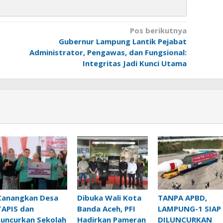
Pos berikutnya
Gubernur Lampung Lantik Pejabat
Administrator, Pengawas, dan Fungsional:
Integritas Jadi Kunci Utama
Canangkan Desa
Dibuka Wali Kota
TANPA APBD,
TAPIS dan
Banda Aceh, PFI
LAMPUNG-1 SIAP
Luncurkan Sekolah
Hadirkan Pameran
DILUNCURKAN