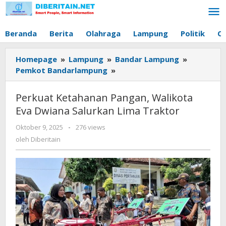
Lewati
ke
konten
Beranda
Berita
Olahraga
Lampung
Politik
O
Homepage
»
Lampung
»
Bandar Lampung
»
Pemkot Bandarlampung
»
Perkuat
Ketahanan
Pangan,
Perkuat Ketahanan Pangan, Walikota
Walikota
Eva Dwiana Salurkan Lima Traktor
Eva
Dwiana
Oktober 9, 2025
oleh
-
276 views
Salurkan
Diberitain
oleh
Diberitain
Lima
Traktor