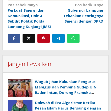
Navigasi
Pos sebelumnya
Pos berikutnya
Perkuat Sinergi dan
Gubernur Lampung
pos
Komunikasi, Unit 4
Tekankan Pentingnya
Subdit Politik Polda
Sinergi dengan DPRD
Lampung Kunjungi JMSI
Jangan Lewatkan
Wagub Jihan Kukuhkan Pengurus
Mabigus dan Pembina Gudep UIN
Raden Intan, Dorong Pramuka
Perkuat Karakter Generasi Muda
Dakwah di Era Algoritma: Ketika
Pesan Islam Harus Bersaing dengan