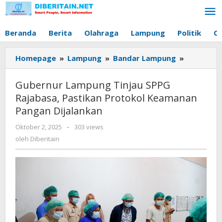
Lewati
ke
konten
Beranda
Berita
Olahraga
Lampung
Politik
O
Homepage
»
Lampung
»
Bandar Lampung
»
Gubernur
Lampung
Tinjau
Gubernur Lampung Tinjau SPPG
SPPG
Rajabasa, Pastikan Protokol Keamanan
Rajabasa,
Pangan Dijalankan
Pastikan
Protokol
Oktober 2, 2025
oleh
-
303 views
Keamana
Diberitain
oleh
Diberitain
Pangan
Dijalanka