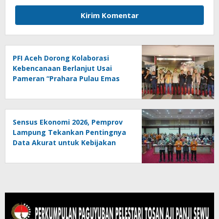
PFI Aceh Dorong Kolaborasi
Kebencanaan Berlanjut Usai
Pameran “Prahara Pulau Emas
Sensus Ekonomi 2026, Pemprov
Lampung Tekankan Pentingnya
Data Akurat untuk Kebijakan
Tepat Sasaran