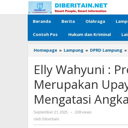
Lewati
ke
konten
Beranda
Berita
Olahraga
Lamp
Contoh Pos
Hukum dan Kriminal
La
Homepage
»
Lampung
»
DPRD Lampung
»
Elly Wahyuni : 
Merupakan Upay
Mengatasi Angka
September 21, 2025
oleh
-
238 views
Diberitain
oleh
Diberitain