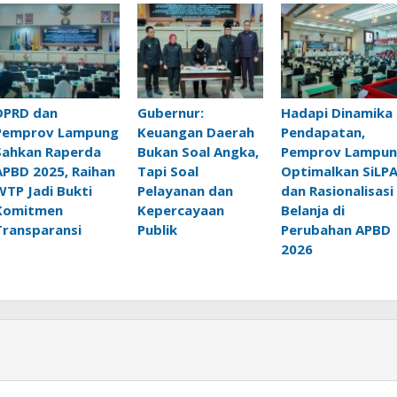
DPRD dan
Gubernur:
Hadapi Dinamika
Pemprov Lampung
Keuangan Daerah
Pendapatan,
Sahkan Raperda
Bukan Soal Angka,
Pemprov Lampu
APBD 2025, Raihan
Tapi Soal
Optimalkan SiLP
WTP Jadi Bukti
Pelayanan dan
dan Rasionalisasi
Komitmen
Kepercayaan
Belanja di
Transparansi
Publik
Perubahan APBD
2026