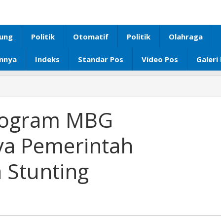
ung
Politik
Otomatif
Politik
Olahraga
innya
Indeks
Standar Pos
Video Pos
Galeri
Elly
Wahyuni
:
Program MBG
Program
MBG
a Pemerintah
Merupakan
Upaya
 Stunting
Pemerintah
Mengatasi
Angka
Stunting