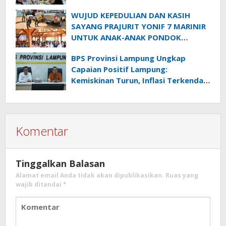
WUJUD KEPEDULIAN DAN KASIH
SAYANG PRAJURIT YONIF 7 MARINIR
UNTUK ANAK-ANAK PONDOK
PESANTREN NURUL HUDA
BPS Provinsi Lampung Ungkap
Capaian Positif Lampung:
Kemiskinan Turun, Inflasi Terkendali,
Ekonomi Terus Tumbuh
Komentar
Tinggalkan Balasan
Alamat email Anda tidak akan dipublikasikan.
Ruas yang
wajib ditandai
*