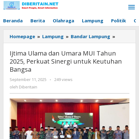
Lewati
ke
konten
Beranda
Berita
Olahraga
Lampung
Politik
O
Homepage
»
Lampung
»
Bandar Lampung
»
Ijtima
Ulama
dan
Ijtima Ulama dan Umara MUI Tahun
Umara
2025, Perkuat Sinergi untuk Keutuhan
MUI
Bangsa
Tahun
2025,
September 11, 2025
oleh
-
249 views
Perkuat
Diberitain
oleh
Diberitain
Sinergi
untuk
Keutuhan
Bangsa