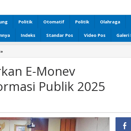
ung
Politik
Otomatif
Politik
Olahraga
innya
Indeks
Standar Pos
Video Pos
Galeri
»
Lampung
Luncurkan
E-
kan E-Monev
Monev
Keterbukaan
ormasi Publik 2025
Informasi
Publik
2025