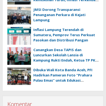
Ekonomi Terus Tumbuh
JMSI Dorong Transparansi
Penanganan Perkara di Kejati
Lampung
Inflasi Lampung Terendah di
Sumatera, Pemprov Terus Perkuat
Pasokan dan Distribusi Pangan
Canangkan Desa TAPIS dan
Luncurkan Sekolah Lansia di
Kampung Rukti Endah, Ketua TP PKK
Lampung Dorong Pembangunan
Dibuka Wali Kota Banda Aceh, PFI
SDM Dimulai dari Desa
Hadirkan Pameran Foto “Prahara
Pulau Emas” untuk Edukasi
Kebencanaan
Komentar