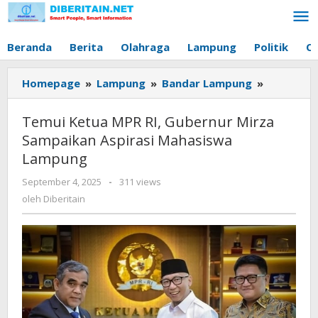
Lewati
ke
konten
Beranda
Berita
Olahraga
Lampung
Politik
O
Homepage
»
Lampung
»
Bandar Lampung
»
Temui
Ketua
MPR
Temui Ketua MPR RI, Gubernur Mirza
RI,
Sampaikan Aspirasi Mahasiswa
Gubernur
Lampung
Mirza
Sampaika
September 4, 2025
oleh
-
311 views
Aspirasi
Diberitain
oleh
Diberitain
Mahasisw
Lampung