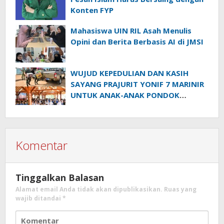
Konten FYP
Mahasiswa UIN RIL Asah Menulis
Opini dan Berita Berbasis AI di JMSI
WUJUD KEPEDULIAN DAN KASIH
SAYANG PRAJURIT YONIF 7 MARINIR
UNTUK ANAK-ANAK PONDOK
PESANTREN NURUL HUDA
Komentar
Tinggalkan Balasan
Alamat email Anda tidak akan dipublikasikan.
Ruas yang
wajib ditandai
*