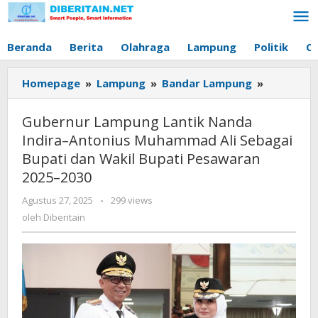
Lewati
ke
konten
Beranda
Berita
Olahraga
Lampung
Politik
O
Homepage
»
Lampung
»
Bandar Lampung
»
Gubernur
Lampung
Lantik
Gubernur Lampung Lantik Nanda
Nanda
Indira–Antonius Muhammad Ali Sebagai
Indira–
Bupati dan Wakil Bupati Pesawaran
Antonius
2025–2030
Muhamm
Ali
Agustus 27, 2025
oleh
-
299 views
Sebagai
Diberitain
oleh
Diberitain
Bupati
dan
Wakil
Bupati
Pesawara
2025–
2030