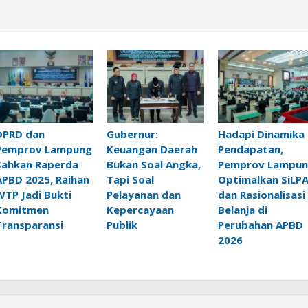
DPRD dan
Gubernur:
Hadapi Dinamika
Pemprov Lampung
Keuangan Daerah
Pendapatan,
Sahkan Raperda
Bukan Soal Angka,
Pemprov Lampu
APBD 2025, Raihan
Tapi Soal
Optimalkan SiLP
WTP Jadi Bukti
Pelayanan dan
dan Rasionalisasi
Komitmen
Kepercayaan
Belanja di
Transparansi
Publik
Perubahan APBD
2026