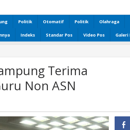
ung
Politik
Otomatif
Politik
Olahraga
innya
Indeks
Standar Pos
Video Pos
Galeri
Komisi
V
DPRD
Lampung Terima
Lampung
Terima
 Guru Non ASN
Aspirasi
Aliansi
Guru
Non
ASN