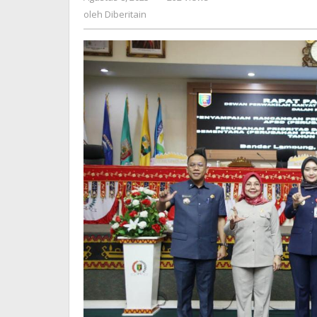
Diberitain
oleh
Diberitain