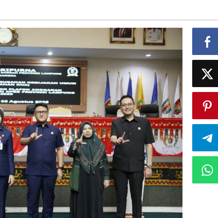
pada
Kesejahteraan
Rakyat