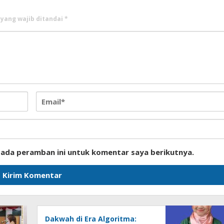
 yang wajib ditandai
*
pada peramban ini untuk komentar saya berikutnya.
Dakwah di Era Algoritma: