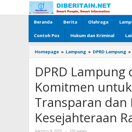
Lewati
ke
konten
Beranda
Berita
Olahraga
Lamp
Contoh Pos
Hukum dan Kriminal
La
Homepage
»
Lampung
»
DPRD Lampung
»
DPRD Lampung 
Komitmen untuk
Transparan dan 
Kesejahteraan R
Agustus 8, 2025
oleh
-
292 views