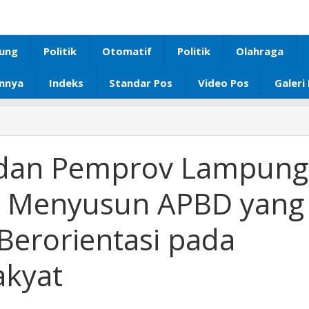
ung
Politik
Otomatif
Politik
Olahraga
innya
Indeks
Standar Pos
Video Pos
Galeri
DPRD
Lampung
dan
dan Pemprov Lampung
Pemprov
Lampung
 Menyusun APBD yang
Komitmen
untuk
Berorientasi pada
Menyusun
APBD
yang
akyat
Transparan
dan
Berorientasi