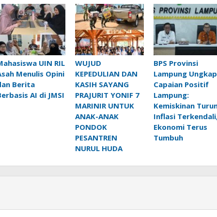
Mahasiswa UIN RIL
WUJUD
BPS Provinsi
Asah Menulis Opini
KEPEDULIAN DAN
Lampung Ungkap
dan Berita
KASIH SAYANG
Capaian Positif
Berbasis AI di JMSI
PRAJURIT YONIF 7
Lampung:
MARINIR UNTUK
Kemiskinan Turun
ANAK-ANAK
Inflasi Terkendali
PONDOK
Ekonomi Terus
PESANTREN
Tumbuh
NURUL HUDA