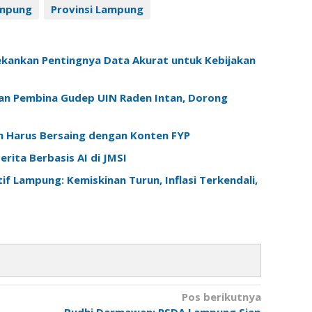
mpung
Provinsi Lampung
kankan Pentingnya Data Akurat untuk Kebijakan
an Pembina Gudep UIN Raden Intan, Dorong
am Harus Bersaing dengan Konten FYP
rita Berbasis AI di JMSI
f Lampung: Kemiskinan Turun, Inflasi Terkendali,
Pos berikutnya
Budhi Darmawan: PSDA Lampung Siap