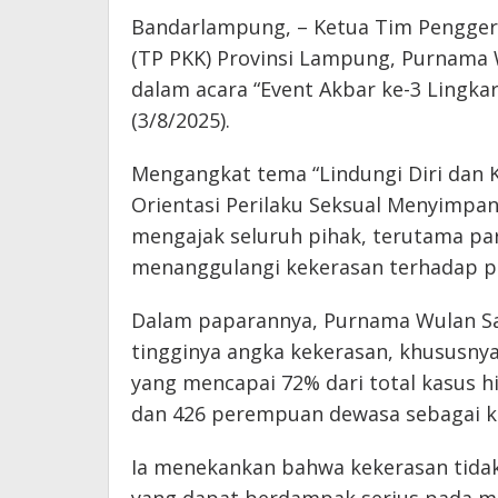
Bandarlampung, – Ketua Tim Pengger
(TP PKK) Provinsi Lampung, Purnama 
dalam acara “Event Akbar ke-3 Lingka
(3/8/2025).
Mengangkat tema “Lindungi Diri dan K
Orientasi Perilaku Seksual Menyimpan
mengajak seluruh pihak, terutama par
menanggulangi kekerasan terhadap 
Dalam paparannya, Purnama Wulan S
tingginya angka kekerasan, khususny
yang mencapai 72% dari total kasus hi
dan 426 perempuan dewasa sebagai k
Ia menekankan bahwa kekerasan tidak h
yang dapat berdampak serius pada me