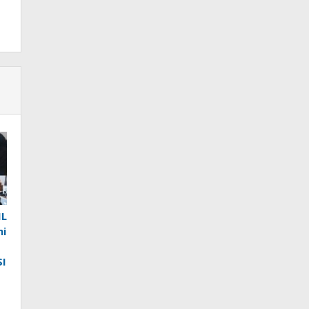
IL
ni
SI