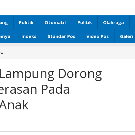
ung
Politik
Otomatif
Politik
Olahraga
innya
Indeks
Standar Pos
Video Pos
Galeri
»
TP.
PKK
Provinsi
i Lampung Dorong
Lampung
Dorong
erasan Pada
Pencegahan
Kekerasan
 Anak
Pada
Perempuan
dan
Anak