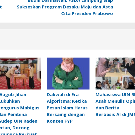
t
Sukseskan Program Desaku Maju dan Asta
Cita Presiden Prabowo
Wagub Jihan
Dakwah di Era
Mahasiswa UIN R
Kukuhkan
Algoritma: Ketika
Asah Menulis Opi
Pengurus Mabigus
Pesan Islam Harus
dan Berita
dan Pembina
Bersaing dengan
Berbasis AI di JM
Gudep UIN Raden
Konten FYP
Intan, Dorong
Pramuka Perkuat