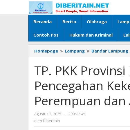
Lewati
ke
konten
Beranda
Berita
Olahraga
Lamp
Contoh Pos
Hukum dan Kriminal
La
Homepage
»
Lampung
»
Bandar Lampung
TP. PKK Provins
Pencegahan Kek
Perempuan dan
Agustus 3, 2025
oleh
-
290 views
Diberitain
oleh
Diberitain