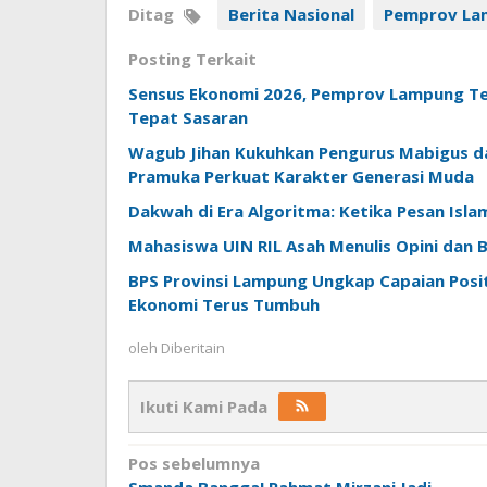
Ditag
Berita Nasional
Pemprov La
Posting Terkait
Sensus Ekonomi 2026, Pemprov Lampung Te
Tepat Sasaran
Wagub Jihan Kukuhkan Pengurus Mabigus d
Pramuka Perkuat Karakter Generasi Muda
Dakwah di Era Algoritma: Ketika Pesan Isl
Mahasiswa UIN RIL Asah Menulis Opini dan Be
BPS Provinsi Lampung Ungkap Capaian Positi
Ekonomi Terus Tumbuh
oleh
Diberitain
Ikuti Kami Pada
Navigasi
Pos sebelumnya
Smanda Bangga! Rahmat Mirzani Jadi