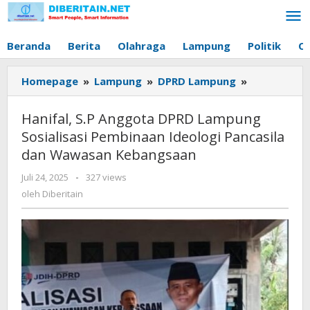
Lewati
ke
konten
Beranda
Berita
Olahraga
Lampung
Politik
O
Homepage
»
Lampung
»
DPRD Lampung
»
Hanifal,
S.P
Anggota
Hanifal, S.P Anggota DPRD Lampung
DPRD
Sosialisasi Pembinaan Ideologi Pancasila
Lampung
dan Wawasan Kebangsaan
Sosialisasi
Pembinaan
Juli 24, 2025
oleh
-
327 views
Ideologi
Diberitain
oleh
Diberitain
Pancasila
dan
Wawasan
Kebangsaa