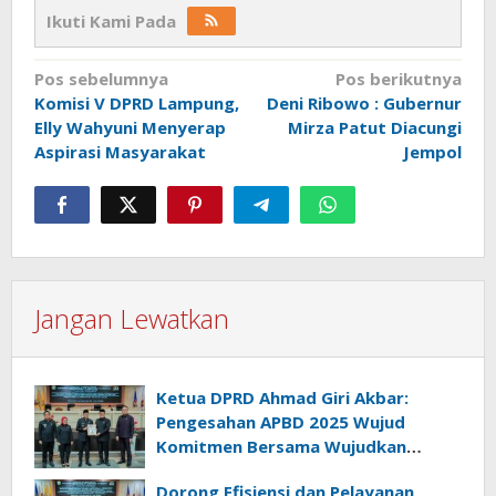
Ikuti Kami Pada
Navigasi
Pos sebelumnya
Pos berikutnya
Komisi V DPRD Lampung,
Deni Ribowo : Gubernur
pos
Elly Wahyuni Menyerap
Mirza Patut Diacungi
Aspirasi Masyarakat
Jempol
Jangan Lewatkan
Ketua DPRD Ahmad Giri Akbar:
Pengesahan APBD 2025 Wujud
Komitmen Bersama Wujudkan
Lampung Sejahtera
Dorong Efisiensi dan Pelayanan,