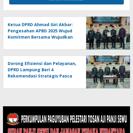
Ketua DPRD Ahmad Giri Akbar:
Pengesahan APBD 2025 Wujud
Komitmen Bersama Wujudkan
Lampung Sejahtera
Dorong Efisiensi dan Pelayanan,
DPRD Lampung Beri 4
Rekomendasi Strategis Pasca
Pengesahan APBD 2025