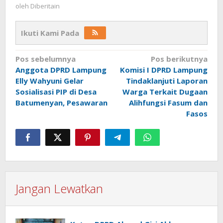
oleh
Diberitain
Ikuti Kami Pada
Navigasi
Pos sebelumnya
Pos berikutnya
Anggota DPRD Lampung
Komisi I DPRD Lampung
pos
Elly Wahyuni Gelar
Tindaklanjuti Laporan
Sosialisasi PIP di Desa
Warga Terkait Dugaan
Batumenyan, Pesawaran
Alihfungsi Fasum dan
Fasos
Jangan Lewatkan