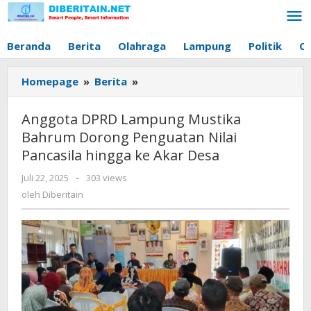
Lewati
ke
konten
Beranda
Berita
Olahraga
Lampung
Politik
O
Homepage
»
Berita
»
Anggota
DPRD
Lampung
Anggota DPRD Lampung Mustika
Mustika
Bahrum Dorong Penguatan Nilai
Bahrum
Pancasila hingga ke Akar Desa
Dorong
Penguatan
Juli 22, 2025
oleh
-
303 views
Nilai
Diberitain
oleh
Diberitain
Pancasila
hingga
ke
Akar
Desa