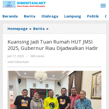
Lewati
ke
konten
Beranda
Berita
Olahraga
Lampung
Politik
O
Homepage
»
Berita
»
Kuansing
Jadi
Tuan
Kuansing Jadi Tuan Rumah HUT JMSI
Rumah
2025, Gubernur Riau Dijadwalkan Hadir
HUT
JMSI
Juli 17, 2025
oleh
-
380 views
2025,
Diberitain
oleh
Diberitain
Gubernur
Riau
Dijadwalkan
Hadir