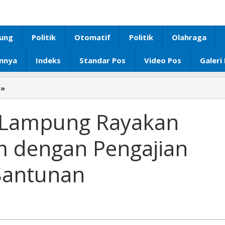
ung
Politik
Otomatif
Politik
Olahraga
innya
Indeks
Standar Pos
Video Pos
Galeri
»
TP.
PKK
Provinsi
i Lampung Rayakan
Lampung
Rayakan
m dengan Pengajian
Tahun
Baru
Santunan
Islam
dengan
Pengajian
dan
Pemberian
Santunan