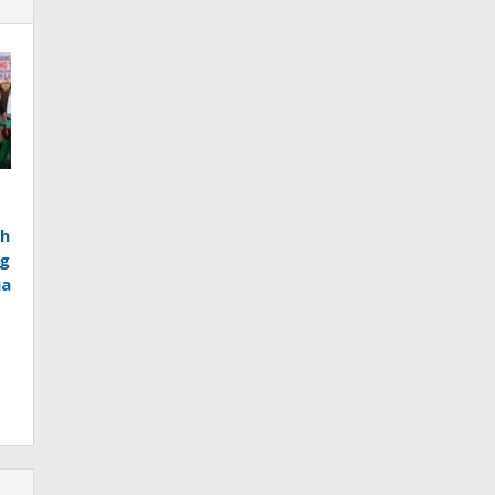
ah
ng
ua