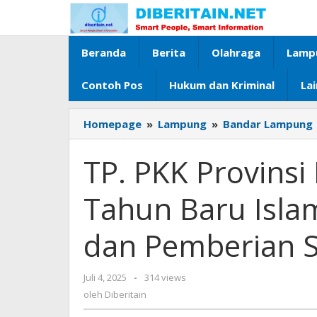
Lewati
ke
konten
Beranda
Berita
Olahraga
Lamp
Contoh Pos
Hukum dan Kriminal
La
Homepage
»
Lampung
»
Bandar Lampung
TP. PKK Provins
Tahun Baru Isla
dan Pemberian 
Juli 4, 2025
oleh
-
314 views
Diberitain
oleh
Diberitain