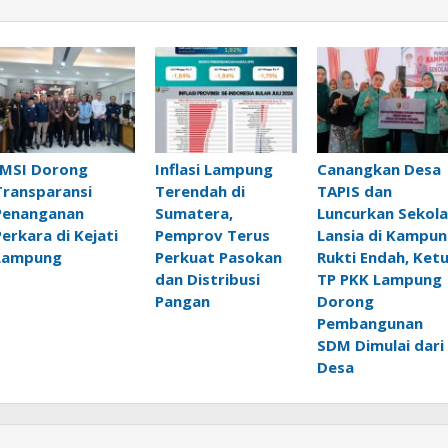
JMSI Dorong
Inflasi Lampung
Canangkan Desa
Transparansi
Terendah di
TAPIS dan
Penanganan
Sumatera,
Luncurkan Sekol
Perkara di Kejati
Pemprov Terus
Lansia di Kampu
Lampung
Perkuat Pasokan
Rukti Endah, Ket
dan Distribusi
TP PKK Lampung
Pangan
Dorong
Pembangunan
SDM Dimulai dari
Desa