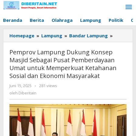
Lewati
ke
konten
Beranda
Berita
Olahraga
Lampung
Politik
O
Homepage
»
Lampung
»
Bandar Lampung
»
Pemprov
Lampung
Dukung
Pemprov Lampung Dukung Konsep
Konsep
Masjid Sebagai Pusat Pemberdayaan
Masjid
Umat untuk Memperkuat Ketahanan
Sebagai
Sosial dan Ekonomi Masyarakat
Pusat
Pemberd
Juni 15, 2025
oleh
-
281 views
Umat
Diberitain
oleh
Diberitain
untuk
Memperk
Ketahana
Sosial
dan
Ekonomi
Masyarak