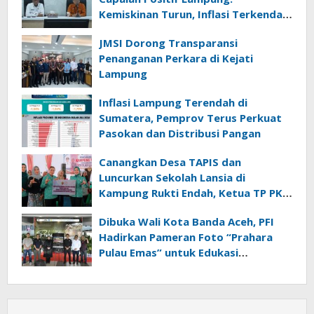
Kemiskinan Turun, Inflasi Terkendali,
Ekonomi Terus Tumbuh
JMSI Dorong Transparansi
Penanganan Perkara di Kejati
Lampung
Inflasi Lampung Terendah di
Sumatera, Pemprov Terus Perkuat
Pasokan dan Distribusi Pangan
Canangkan Desa TAPIS dan
Luncurkan Sekolah Lansia di
Kampung Rukti Endah, Ketua TP PKK
Lampung Dorong Pembangunan
Dibuka Wali Kota Banda Aceh, PFI
SDM Dimulai dari Desa
Hadirkan Pameran Foto “Prahara
Pulau Emas” untuk Edukasi
Kebencanaan