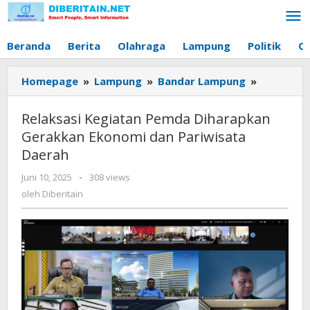
Lewati
ke
konten
Beranda
Berita
Olahraga
Lampung
Politik
O
Homepage
»
Lampung
»
Bandar Lampung
»
Relaksasi
Kegiatan
Pemda
Relaksasi Kegiatan Pemda Diharapkan
Diharapk
Gerakkan Ekonomi dan Pariwisata
Gerakkan
Daerah
Ekonomi
dan
Juni 10, 2025
oleh
-
308 views
Pariwisat
Diberitain
oleh
Diberitain
Daerah