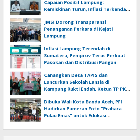
Capaian Positif Lampung:
Kemiskinan Turun, Inflasi Terkendali,
Ekonomi Terus Tumbuh
JMSI Dorong Transparansi
Penanganan Perkara di Kejati
Lampung
Inflasi Lampung Terendah di
Sumatera, Pemprov Terus Perkuat
Pasokan dan Distribusi Pangan
Canangkan Desa TAPIS dan
Luncurkan Sekolah Lansia di
Kampung Rukti Endah, Ketua TP PKK
Lampung Dorong Pembangunan
Dibuka Wali Kota Banda Aceh, PFI
SDM Dimulai dari Desa
Hadirkan Pameran Foto “Prahara
Pulau Emas” untuk Edukasi
Kebencanaan