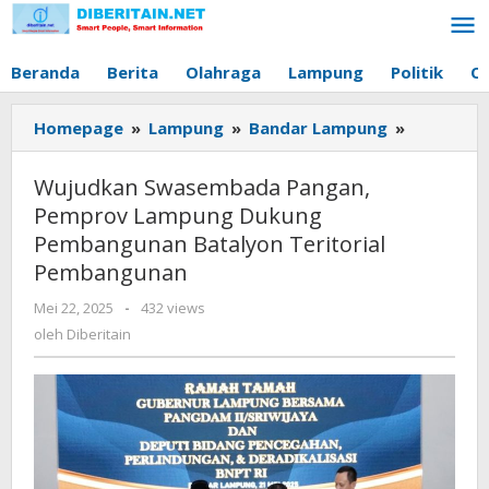
Lewati
ke
konten
Beranda
Berita
Olahraga
Lampung
Politik
O
Homepage
»
Lampung
»
Bandar Lampung
»
Wujudkan
Swasemb
Pangan,
Wujudkan Swasembada Pangan,
Pemprov
Pemprov Lampung Dukung
Lampung
Pembangunan Batalyon Teritorial
Dukung
Pembangunan
Pembang
Batalyon
Mei 22, 2025
oleh
-
432 views
Teritorial
Diberitain
oleh
Diberitain
Pembang