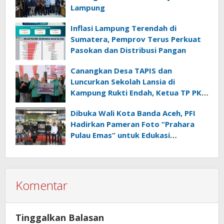
Lampung
Inflasi Lampung Terendah di
Sumatera, Pemprov Terus Perkuat
Pasokan dan Distribusi Pangan
Canangkan Desa TAPIS dan
Luncurkan Sekolah Lansia di
Kampung Rukti Endah, Ketua TP PKK
Lampung Dorong Pembangunan
Dibuka Wali Kota Banda Aceh, PFI
SDM Dimulai dari Desa
Hadirkan Pameran Foto “Prahara
Pulau Emas” untuk Edukasi
Kebencanaan
Komentar
Tinggalkan Balasan