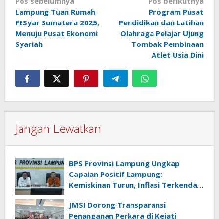
Navigasi
Pos sebelumnya
Pos berikutnya
Lampung Tuan Rumah
Program Pusat
pos
FESyar Sumatera 2025,
Pendidikan dan Latihan
Menuju Pusat Ekonomi
Olahraga Pelajar Ujung
Syariah
Tombak Pembinaan
Atlet Usia Dini
Jangan Lewatkan
BPS Provinsi Lampung Ungkap
Capaian Positif Lampung:
Kemiskinan Turun, Inflasi Terkendali,
Ekonomi Terus Tumbuh
JMSI Dorong Transparansi
Penanganan Perkara di Kejati