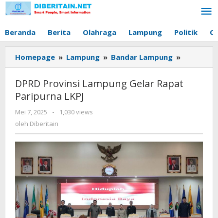
Lewati
ke
konten
Beranda
Berita
Olahraga
Lampung
Politik
O
Homepage
»
Lampung
»
Bandar Lampung
»
DPRD
Provinsi
Lampung
DPRD Provinsi Lampung Gelar Rapat
Gelar
Paripurna LKPJ
Rapat
Paripurna
Mei 7, 2025
oleh
-
1,030 views
LKPJ
Diberitain
oleh
Diberitain