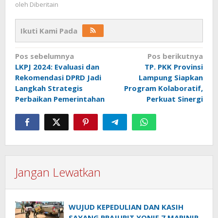
oleh
Diberitain
Ikuti Kami Pada
Navigasi
Pos sebelumnya
Pos berikutnya
LKPJ 2024: Evaluasi dan
TP. PKK Provinsi
pos
Rekomendasi DPRD Jadi
Lampung Siapkan
Langkah Strategis
Program Kolaboratif,
Perbaikan Pemerintahan
Perkuat Sinergi
Jangan Lewatkan
WUJUD KEPEDULIAN DAN KASIH
SAYANG PRAJURIT YONIF 7 MARINIR