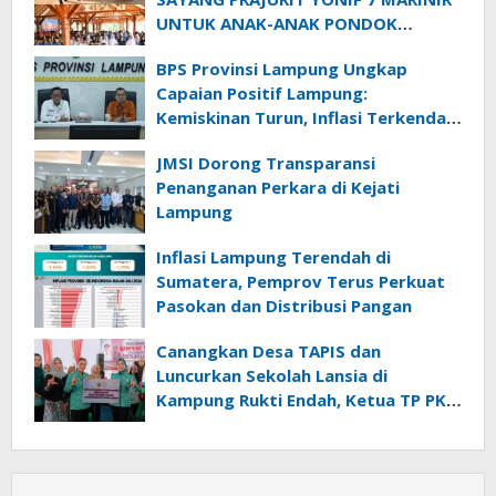
UNTUK ANAK-ANAK PONDOK
PESANTREN NURUL HUDA
BPS Provinsi Lampung Ungkap
Capaian Positif Lampung:
Kemiskinan Turun, Inflasi Terkendali,
Ekonomi Terus Tumbuh
JMSI Dorong Transparansi
Penanganan Perkara di Kejati
Lampung
Inflasi Lampung Terendah di
Sumatera, Pemprov Terus Perkuat
Pasokan dan Distribusi Pangan
Canangkan Desa TAPIS dan
Luncurkan Sekolah Lansia di
Kampung Rukti Endah, Ketua TP PKK
Lampung Dorong Pembangunan
SDM Dimulai dari Desa