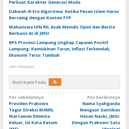
Perkuat Karakter Generasi Muda
Dakwah di Era Algoritma: Ketika Pesan Islam Harus
Bersaing dengan Konten FYP
Mahasiswa UIN RIL Asah Menulis Opini dan Berita
Berbasis AI di JMSI
BPS Provinsi Lampung Ungkap Capaian Positif
Lampung: Kemiskinan Turun, Inflasi Terkendali,
Ekonomi Terus Tumbuh
oleh
Diberitain
Ikuti Kami Pada
Navigasi
Pos sebelumnya
Pos berikutnya
Presiden Prabowo
Nama Syahganda
pos
Tegur Direksi BUMN,
Menguat Gantikan
Wartawan Diminta
Hasan Nasbi, JMSI:
Keluar, Ini Kata Ketum
Dengan Prabowo Satu
JMSI
Ideologi