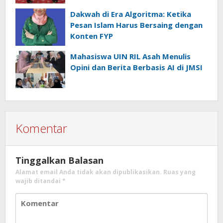
Perkuat Karakter Generasi Muda
Dakwah di Era Algoritma: Ketika
Pesan Islam Harus Bersaing dengan
Konten FYP
Mahasiswa UIN RIL Asah Menulis
Opini dan Berita Berbasis AI di JMSI
Komentar
Tinggalkan Balasan
Alamat email Anda tidak akan dipublikasikan.
Ruas yang
wajib ditandai
*