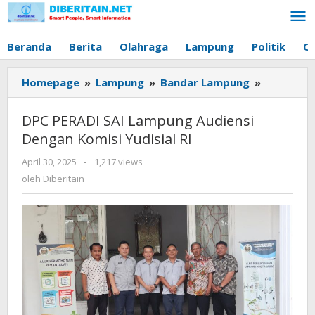
Lewati
ke
konten
Beranda
Berita
Olahraga
Lampung
Politik
O
Homepage
»
Lampung
»
Bandar Lampung
»
DPC
PERADI
SAI
DPC PERADI SAI Lampung Audiensi
Lampung
Dengan Komisi Yudisial RI
Audiensi
Dengan
April 30, 2025
oleh
-
1,217 views
Komisi
Diberitain
oleh
Diberitain
Yudisial
RI