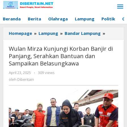
Lewati
ke
konten
Beranda
Berita
Olahraga
Lampung
Politik
O
Homepage
»
Lampung
»
Bandar Lampung
»
Wulan
Mirza
Kunjungi
Wulan Mirza Kunjungi Korban Banjir di
Korban
Panjang, Serahkan Bantuan dan
Banjir
Sampaikan Belasungkawa
di
Panjang,
April 23, 2025
oleh
-
309 views
Serahkan
Diberitain
oleh
Diberitain
Bantuan
dan
Sampaika
Belasung