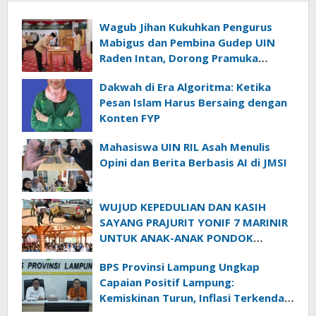
Wagub Jihan Kukuhkan Pengurus
Mabigus dan Pembina Gudep UIN
Raden Intan, Dorong Pramuka
Perkuat Karakter Generasi Muda
Dakwah di Era Algoritma: Ketika
Pesan Islam Harus Bersaing dengan
Konten FYP
Mahasiswa UIN RIL Asah Menulis
Opini dan Berita Berbasis AI di JMSI
WUJUD KEPEDULIAN DAN KASIH
SAYANG PRAJURIT YONIF 7 MARINIR
UNTUK ANAK-ANAK PONDOK
PESANTREN NURUL HUDA
BPS Provinsi Lampung Ungkap
Capaian Positif Lampung:
Kemiskinan Turun, Inflasi Terkendali,
Ekonomi Terus Tumbuh