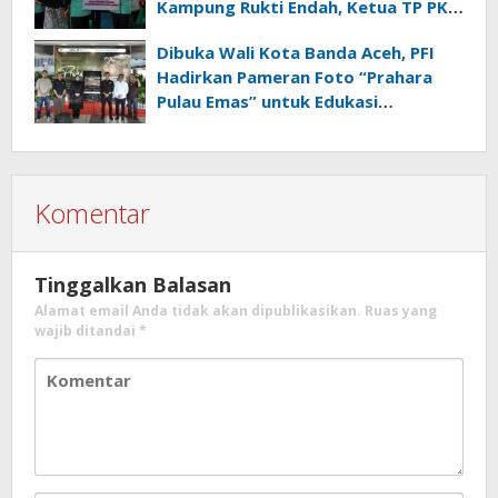
Kampung Rukti Endah, Ketua TP PKK
Lampung Dorong Pembangunan
Dibuka Wali Kota Banda Aceh, PFI
SDM Dimulai dari Desa
Hadirkan Pameran Foto “Prahara
Pulau Emas” untuk Edukasi
Kebencanaan
Komentar
Tinggalkan Balasan
Alamat email Anda tidak akan dipublikasikan.
Ruas yang
wajib ditandai
*