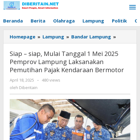
Lewati
ke
konten
Beranda
Berita
Olahraga
Lampung
Politik
O
Homepage
»
Lampung
»
Bandar Lampung
»
Siap
-
siap,
Siap – siap, Mulai Tanggal 1 Mei 2025
Mulai
Pemprov Lampung Laksanakan
Tanggal
Pemutihan Pajak Kendaraan Bermotor
1
Mei
April 18, 2025
oleh
-
480 views
2025
Diberitain
oleh
Diberitain
Pemprov
Lampung
Laksanak
Pemutiha
Pajak
Kendaraa
Bermoto