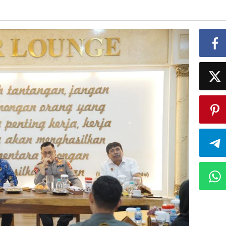
Keamanan
Lodewijk
Freidrich
Paulus