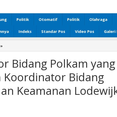
ung
Politik
Otomatif
Politik
Olahraga
innya
Indeks
Standar Pos
Video Pos
Galeri
»
Firsada
Ikuti
Rakor
kor Bidang Polkam yang
Bidang
Polkam
 Koordinator Bidang
yang
dipimpin
 dan Keamanan Lodewij
Wamen
Koordinator
Bidang
Politik,
Hukum,
dan