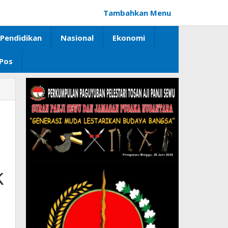
Tambahkan Menu
Pendidikan
Nasional
Ekonomi
 Pos
k