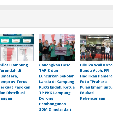
Inflasi Lampung
Canangkan Desa
Dibuka Wali Kota
Terendah di
TAPIS dan
Banda Aceh, PFI
Sumatera,
Luncurkan Sekolah
Hadirkan Pamera
Pemprov Terus
Lansia di Kampung
Foto “Prahara
Perkuat Pasokan
Rukti Endah, Ketua
Pulau Emas” untu
dan Distribusi
TP PKK Lampung
Edukasi
Pangan
Dorong
Kebencanaan
Pembangunan
SDM Dimulai dari