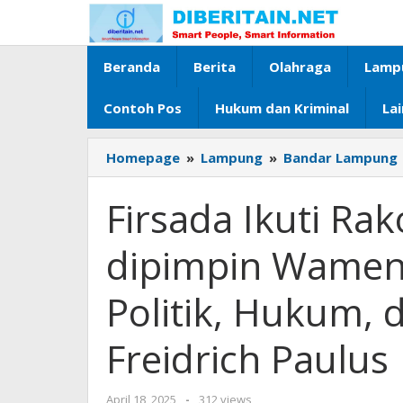
Lewati
ke
konten
Beranda
Berita
Olahraga
Lamp
Contoh Pos
Hukum dan Kriminal
La
Homepage
»
Lampung
»
Bandar Lampung
Firsada Ikuti Ra
dipimpin Wamen
Politik, Hukum,
Freidrich Paulus
April 18, 2025
oleh
-
312 views