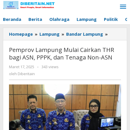
Lewati
ke
konten
Beranda
Berita
Olahraga
Lampung
Politik
O
Homepage
»
Lampung
»
Bandar Lampung
»
Pemprov
Lampung
Mulai
Pemprov Lampung Mulai Cairkan THR
Cairkan
bagi ASN, PPPK, dan Tenaga Non-ASN
THR
bagi
Maret 17, 2025
oleh
-
343 views
ASN,
Diberitain
oleh
Diberitain
PPPK,
dan
Tenaga
Non-
ASN