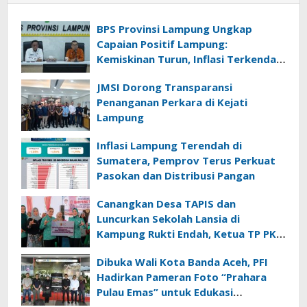
BPS Provinsi Lampung Ungkap
Capaian Positif Lampung:
Kemiskinan Turun, Inflasi Terkendali,
Ekonomi Terus Tumbuh
JMSI Dorong Transparansi
Penanganan Perkara di Kejati
Lampung
Inflasi Lampung Terendah di
Sumatera, Pemprov Terus Perkuat
Pasokan dan Distribusi Pangan
Canangkan Desa TAPIS dan
Luncurkan Sekolah Lansia di
Kampung Rukti Endah, Ketua TP PKK
Lampung Dorong Pembangunan
Dibuka Wali Kota Banda Aceh, PFI
SDM Dimulai dari Desa
Hadirkan Pameran Foto “Prahara
Pulau Emas” untuk Edukasi
Kebencanaan