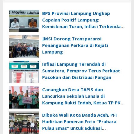
BPS Provinsi Lampung Ungkap
Capaian Positif Lampung:
Kemiskinan Turun, Inflasi Terkendali,
Ekonomi Terus Tumbuh
JMSI Dorong Transparansi
Penanganan Perkara di Kejati
Lampung
Inflasi Lampung Terendah di
Sumatera, Pemprov Terus Perkuat
Pasokan dan Distribusi Pangan
Canangkan Desa TAPIS dan
Luncurkan Sekolah Lansia di
Kampung Rukti Endah, Ketua TP PKK
Lampung Dorong Pembangunan
Dibuka Wali Kota Banda Aceh, PFI
SDM Dimulai dari Desa
Hadirkan Pameran Foto “Prahara
Pulau Emas” untuk Edukasi