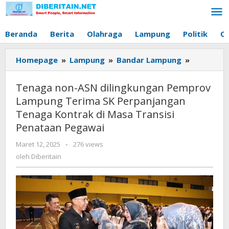
Lewati
ke
konten
Beranda
Berita
Olahraga
Lampung
Politik
O
Homepage
»
Lampung
»
Bandar Lampung
»
Tenaga
non-
ASN
Tenaga non-ASN dilingkungan Pemprov
dilingkun
Lampung Terima SK Perpanjangan
Pemprov
Tenaga Kontrak di Masa Transisi
Lampung
Penataan Pegawai
Terima
SK
Maret 12, 2025
oleh
-
276 views
Perpanja
Diberitain
oleh
Diberitain
Tenaga
Kontrak
di
Masa
Transisi
Penataan
Pegawai