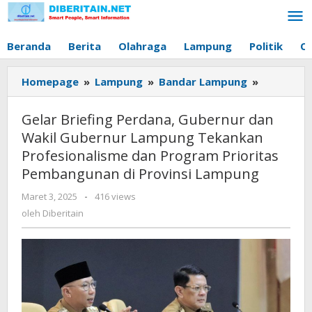
Lewati
ke
konten
Beranda
Berita
Olahraga
Lampung
Politik
O
Homepage
»
Lampung
»
Bandar Lampung
»
Gelar
Briefing
Perdana,
Gelar Briefing Perdana, Gubernur dan
Gubernur
Wakil Gubernur Lampung Tekankan
dan
Profesionalisme dan Program Prioritas
Wakil
Pembangunan di Provinsi Lampung
Gubernur
Lampung
Maret 3, 2025
oleh
-
416 views
Tekankan
Diberitain
oleh
Diberitain
Profesion
dan
Program
Prioritas
Pembang
di
Provinsi