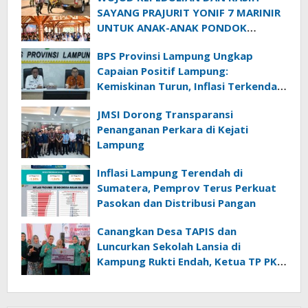
SAYANG PRAJURIT YONIF 7 MARINIR
UNTUK ANAK-ANAK PONDOK
PESANTREN NURUL HUDA
BPS Provinsi Lampung Ungkap
Capaian Positif Lampung:
Kemiskinan Turun, Inflasi Terkendali,
Ekonomi Terus Tumbuh
JMSI Dorong Transparansi
Penanganan Perkara di Kejati
Lampung
Inflasi Lampung Terendah di
Sumatera, Pemprov Terus Perkuat
Pasokan dan Distribusi Pangan
Canangkan Desa TAPIS dan
Luncurkan Sekolah Lansia di
Kampung Rukti Endah, Ketua TP PKK
Lampung Dorong Pembangunan
SDM Dimulai dari Desa