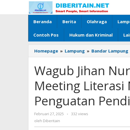
Lewati
ke
konten
Beranda
Berita
Olahraga
Lamp
Contoh Pos
Hukum dan Kriminal
La
Homepage
»
Lampung
»
Bandar Lampung
Wagub Jihan Nurl
Meeting Literas
Penguatan Pendi
Februari 27, 2025
oleh
-
332 views
Diberitain
oleh
Diberitain