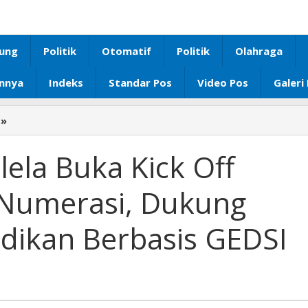
ung
Politik
Otomatif
Politik
Olahraga
innya
Indeks
Standar Pos
Video Pos
Galeri
»
Wagub
Jihan
Nurlela
ela Buka Kick Off
Buka
Kick
i Numerasi, Dukung
Off
Meeting
dikan Berbasis GEDSI
Literasi
Numerasi,
Dukung
Penguatan
Pendidikan
Berbasis