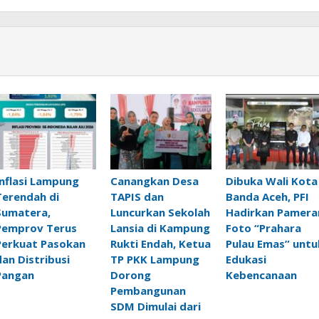
Inflasi Lampung
Canangkan Desa
Dibuka Wali Kota
Terendah di
TAPIS dan
Banda Aceh, PFI
Sumatera,
Luncurkan Sekolah
Hadirkan Pamera
Pemprov Terus
Lansia di Kampung
Foto “Prahara
Perkuat Pasokan
Rukti Endah, Ketua
Pulau Emas” untu
dan Distribusi
TP PKK Lampung
Edukasi
Pangan
Dorong
Kebencanaan
Pembangunan
SDM Dimulai dari