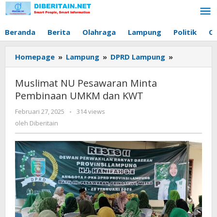
Lewati
ke
konten
Beranda
Berita
Olahraga
Lampung
Politik
O
Homepage
»
Lampung
»
DPRD Lampung
»
Muslimat
NU
Pesawaran
Muslimat NU Pesawaran Minta
Minta
Pembinaan UMKM dan KWT
Pembinaan
UMKM
Februari 27, 2025
oleh
-
314 views
dan
Diberitain
oleh
Diberitain
KWT