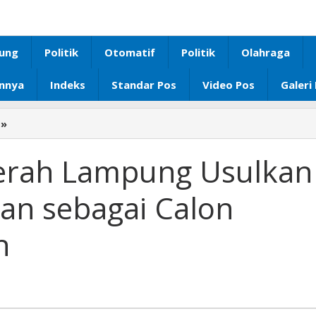
ung
Politik
Otomatif
Politik
Olahraga
innya
Indeks
Standar Pos
Video Pos
Galeri
»
Dewan
Gelar
Daerah
erah Lampung Usulkan
Lampung
Usulkan
n sebagai Calon
Wan
Abdurachman
h
sebagai
Calon
Pahlawan
Daerah