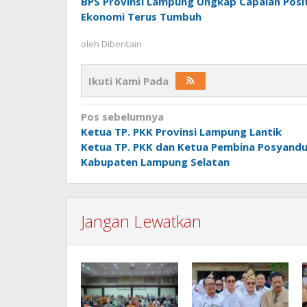
BPS Provinsi Lampung Ungkap Capaian Positi
Ekonomi Terus Tumbuh
oleh
Diberitain
Ikuti Kami Pada
Navigasi
Pos sebelumnya
Ketua TP. PKK Provinsi Lampung Lantik
pos
Ketua TP. PKK dan Ketua Pembina Posyand
Kabupaten Lampung Selatan
Jangan Lewatkan