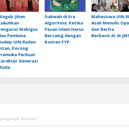
Wagub Jihan
Dakwah di Era
Mahasiswa UIN R
Kukuhkan
Algoritma: Ketika
Asah Menulis Opi
Pengurus Mabigus
Pesan Islam Harus
dan Berita
dan Pembina
Bersaing dengan
Berbasis AI di JM
Gudep UIN Raden
Konten FYP
Intan, Dorong
Pramuka Perkuat
Karakter Generasi
Muda
 yang wajib ditandai
*