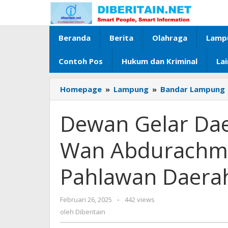
Lewati
ke
konten
Beranda
Berita
Olahraga
Lamp
Contoh Pos
Hukum dan Kriminal
La
Homepage
»
Lampung
»
Bandar Lampung
Dewan Gelar Da
Wan Abdurachma
Pahlawan Daera
Februari 26, 2025
oleh
-
442 views
Diberitain
oleh
Diberitain