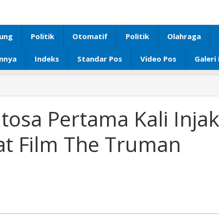
ung
Politik
Otomatif
Politik
Olahraga
innya
Indeks
Standar Pos
Video Pos
Galeri
tosa Pertama Kali Inja
at Film The Truman