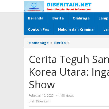
Lewati
ke
konten
Beranda
Berita
Olahraga
Lamp
Contoh Pos
Hukum dan Kriminal
La
Homepage
»
Berita
»
Cerita
Teguh
Santosa
Cerita Teguh San
Pertama
Kali
Korea Utara: Ing
Injak
Korea
Show
Utara:
Ingat
Film
Februari 19, 2025
oleh
-
498 views
The
Diberitain
oleh
Diberitain
Truman
Show