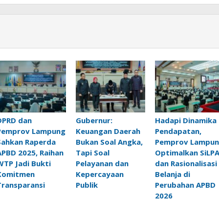
DPRD dan
Gubernur:
Hadapi Dinamika
Pemprov Lampung
Keuangan Daerah
Pendapatan,
Sahkan Raperda
Bukan Soal Angka,
Pemprov Lampu
APBD 2025, Raihan
Tapi Soal
Optimalkan SiLP
WTP Jadi Bukti
Pelayanan dan
dan Rasionalisasi
Komitmen
Kepercayaan
Belanja di
Transparansi
Publik
Perubahan APBD
2026