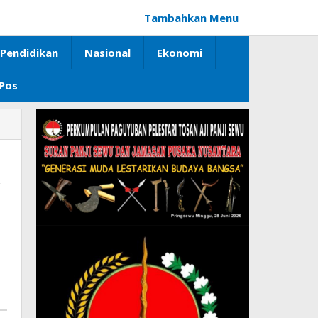
Tambahkan Menu
Pendidikan
Nasional
Ekonomi
 Pos
k