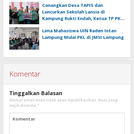
Canangkan Desa TAPIS dan
Luncurkan Sekolah Lansia di
Kampung Rukti Endah, Ketua TP PKK
Lampung Dorong Pembangunan
Lima Mahasiswa UIN Raden Intan
SDM Dimulai dari Desa
Lampung Mulai PKL di JMSI Lampung
Komentar
Tinggalkan Balasan
Alamat email Anda tidak akan dipublikasikan.
Ruas yang
wajib ditandai
*