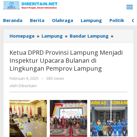
Lewati
ke
konten
Beranda
Berita
Olahraga
Lampung
Politik
O
Homepage
»
Lampung
»
Bandar Lampung
»
Ketua
DPRD
Provinsi
Ketua DPRD Provinsi Lampung Menjadi
Lampung
Inspektur Upacara Bulanan di
Menjadi
Lingkungan Pemprov Lampung
Inspektur
Upacara
Februari 4, 2025
oleh
-
383 views
Bulanan
Diberitain
oleh
Diberitain
di
Lingkung
Pemprov
Lampung