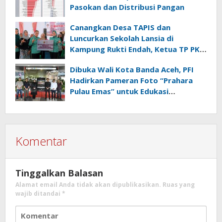
Pasokan dan Distribusi Pangan
Canangkan Desa TAPIS dan
Luncurkan Sekolah Lansia di
Kampung Rukti Endah, Ketua TP PKK
Lampung Dorong Pembangunan
Dibuka Wali Kota Banda Aceh, PFI
SDM Dimulai dari Desa
Hadirkan Pameran Foto “Prahara
Pulau Emas” untuk Edukasi
Kebencanaan
Komentar
Tinggalkan Balasan
Alamat email Anda tidak akan dipublikasikan.
Ruas yang
wajib ditandai
*