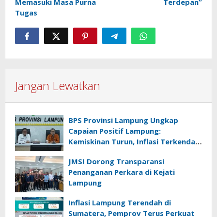
Memasuki Masa Purna
Terdepan”
Tugas
Jangan Lewatkan
BPS Provinsi Lampung Ungkap
Capaian Positif Lampung:
Kemiskinan Turun, Inflasi Terkendali,
Ekonomi Terus Tumbuh
JMSI Dorong Transparansi
Penanganan Perkara di Kejati
Lampung
Inflasi Lampung Terendah di
Sumatera, Pemprov Terus Perkuat