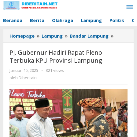
Lewati
ke
konten
Beranda
Berita
Olahraga
Lampung
Politik
O
Homepage
»
Lampung
»
Bandar Lampung
»
Pj.
Gubernur
Hadiri
Pj. Gubernur Hadiri Rapat Pleno
Rapat
Terbuka KPU Provinsi Lampung
Pleno
Terbuka
Januari 15, 2025
oleh
-
321 views
KPU
Diberitain
oleh
Diberitain
Provinsi
Lampung