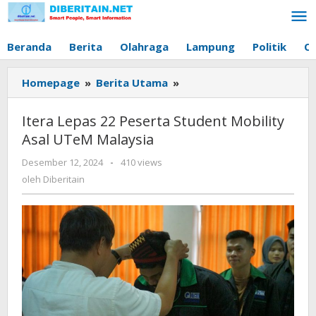
Lewati
ke
konten
Beranda
Berita
Olahraga
Lampung
Politik
O
Homepage
»
Berita Utama
»
Itera
Lepas
22
Itera Lepas 22 Peserta Student Mobility
Peserta
Asal UTeM Malaysia
Student
Mobility
Desember 12, 2024
oleh
-
410 views
Asal
Diberitain
oleh
Diberitain
UTeM
Malaysia