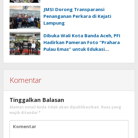
JMSI Dorong Transparansi
Penanganan Perkara di Kejati
Lampung
Dibuka Wali Kota Banda Aceh, PFI
Hadirkan Pameran Foto “Prahara
Pulau Emas” untuk Edukasi
Kebencanaan
Komentar
Tinggalkan Balasan
Alamat email Anda tidak akan dipublikasikan.
Ruas yang
wajib ditandai
*