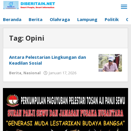
Lewati
ke
konten
Beranda
Berita
Olahraga
Lampung
Politik
O
Tag:
Opini
Antara Pelestarian Lingkungan dan
Keadilan Sosial
Berita
,
Nasional
Januari 17, 2026
oleh
Diberitain