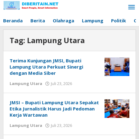
Lewati
ke
konten
Beranda
Berita
Olahraga
Lampung
Politik
O
Tag:
Lampung Utara
Terima Kunjungan JMSI, Bupati
Lampung Utara Perkuat Sinergi
dengan Media Siber
Lampung Utara
Juli 23, 2026
oleh
Diberitain
JMSI – Bupati Lampung Utara Sepakat
Etika Jurnalistik Harus Jadi Pedoman
Kerja Wartawan
Lampung Utara
Juli 23, 2026
oleh
Diberitain