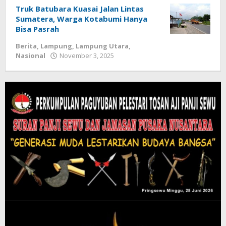
Truk Batubara Kuasai Jalan Lintas
Sumatera, Warga Kotabumi Hanya
Bisa Pasrah
Berita
,
Lampung
,
Lampung Utara
,
Nasional
November 3, 2025
oleh
Diberitain