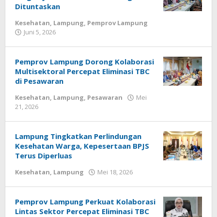
Dituntaskan
Kesehatan
,
Lampung
,
Pemprov Lampung
Juni 5, 2026
oleh
Diberitain
Pemprov Lampung Dorong Kolaborasi
Multisektoral Percepat Eliminasi TBC
di Pesawaran
Kesehatan
,
Lampung
,
Pesawaran
Mei
21, 2026
oleh
Diberitain
Lampung Tingkatkan Perlindungan
Kesehatan Warga, Kepesertaan BPJS
Terus Diperluas
Kesehatan
,
Lampung
Mei 18, 2026
oleh
Diberitain
Pemprov Lampung Perkuat Kolaborasi
Lintas Sektor Percepat Eliminasi TBC