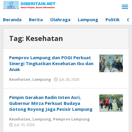
Lewati
ke
konten
Beranda
Berita
Olahraga
Lampung
Politik
O
Tag:
Kesehatan
Pemprov Lampung dan POGI Perkuat
Sinergi Tingkatkan Kesehatan Ibu dan
Anak
Kesehatan
,
Lampung
Juli 28, 2026
oleh
Diberitain
Pimpin Gerakan Radin Inten Asri,
Gubernur Mirza Perkuat Budaya
Gotong Royong Jaga Pesisir Lampung
Kesehatan
,
Lampung
,
Pemprov Lampung
Juli 10, 2026
oleh
Diberitain