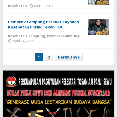
Kesehatan
Mei 13, 2026
oleh
Diberitain
Pemprov Lampung Perkuat Layanan
Kesehatan untuk Tekan TBC
Kesehatan
,
Lampung
,
Pemprov Lampung
April 24, 2026
oleh
Diberitain
1
2
Berikutnya