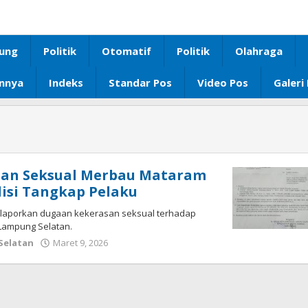
ung
Politik
Otomatif
Politik
Olahraga
innya
Indeks
Standar Pos
Video Pos
Galeri
san Seksual Merbau Mataram
lisi Tangkap Pelaku
melaporkan dugaan kekerasan seksual terhadap
Lampung Selatan.
Selatan
Maret 9, 2026
oleh
Diberitain