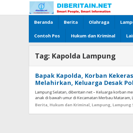
Lewati
ke
konten
Beranda
Berita
Olahraga
Lamp
Contoh Pos
Hukum dan Kriminal
La
Tag:
Kapolda Lampung
Bapak Kapolda, Korban Kekera
Melahirkan, Keluarga Desak Po
Lampung Selatan, diberitain net – Keluarga korban 
anak di bawah umur di Kecamatan Merbau Mataram, 
Berita
,
Hukum dan Kriminal
,
Lampung
,
Lampung 