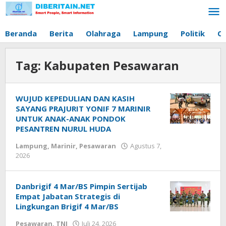
Lewati
ke
konten
Beranda
Berita
Olahraga
Lampung
Politik
O
Tag:
Kabupaten Pesawaran
WUJUD KEPEDULIAN DAN KASIH
SAYANG PRAJURIT YONIF 7 MARINIR
UNTUK ANAK-ANAK PONDOK
PESANTREN NURUL HUDA
Lampung
,
Marinir
,
Pesawaran
Agustus 7,
2026
oleh
Diberitain
Danbrigif 4 Mar/BS Pimpin Sertijab
Empat Jabatan Strategis di
Lingkungan Brigif 4 Mar/BS
Pesawaran
,
TNI
Juli 24, 2026
oleh