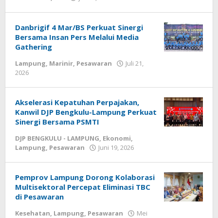
Diberitain
Danbrigif 4 Mar/BS Perkuat Sinergi
Bersama Insan Pers Melalui Media
Gathering
Lampung
,
Marinir
,
Pesawaran
Juli 21,
2026
oleh
Diberitain
Akselerasi Kepatuhan Perpajakan,
Kanwil DJP Bengkulu-Lampung Perkuat
Sinergi Bersama PSMTI
DJP BENGKULU - LAMPUNG
,
Ekonomi
,
Lampung
,
Pesawaran
Juni 19, 2026
oleh
Diberitain
Pemprov Lampung Dorong Kolaborasi
Multisektoral Percepat Eliminasi TBC
di Pesawaran
Kesehatan
,
Lampung
,
Pesawaran
Mei